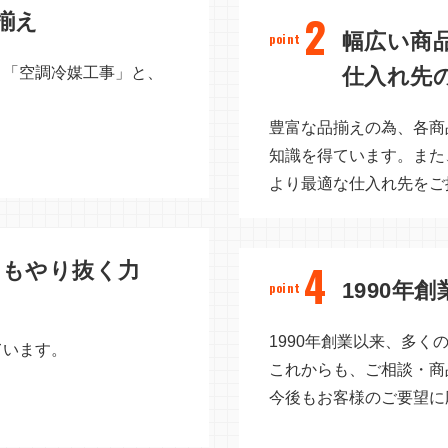
2
揃え
幅広い商
point
」「空調冷媒工事」と、
仕入れ先
。
豊富な品揃えの為、各商
知識を得ています。また
より最適な仕入れ先をご
4
てもやり抜く力
1990年
point
、
1990年創業以来、多
ています。
これからも、ご相談・商
今後もお客様のご要望に