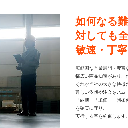
如何なる
対しても
敏速・丁
広範囲な営業展開・豊富
幅広い商品知識があり、
それが当社の大きな特徴
難しい依頼や注文をスム
「納期」「単価」「諸条
を確実に守り、
実行する事を約束します