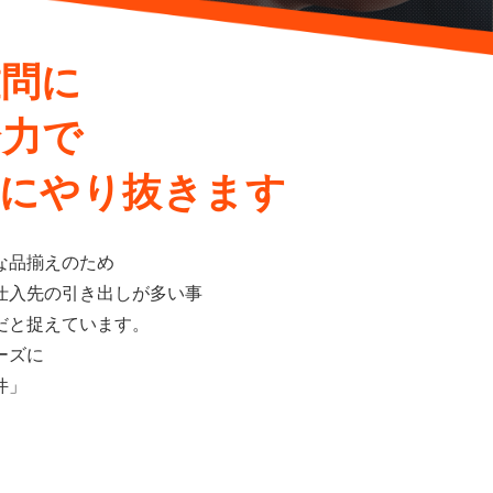
難問に
全力で
寧にやり抜きます
な品揃えのため
仕入先の引き出しが多い事
だと捉えています。
ーズに
件」
。